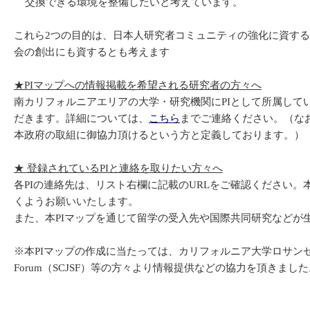
交換できる環境を整備したいと考えています。
これら2つの目的は、日本人研究者コミュニティの強化に資す
会の創出にも資するとも考えます
★PI
マップへの情報掲載を希望される研究者の方々へ
南カリフォルニアエリアの大学・研究機関にPIとして所属し
だきます。詳細については、
こちら
までご連絡ください。（なお
本政府の取組に御協力頂けるという方と定義しております。）
★
登録されているPIと
連絡を取りたい方々へ
各PIの連絡先は、リスト右欄に記載のURLをご確認ください。
くようお願いいたします。
また、本PIマップを通じて留学の受入先や国際共同研究などが
※本PIマップの作成に当たっては、カリフォルニア大学ロサンゼルス校（UCLA)
Forum（SCJSF）等の方々より情報提供などの協力を頂きま