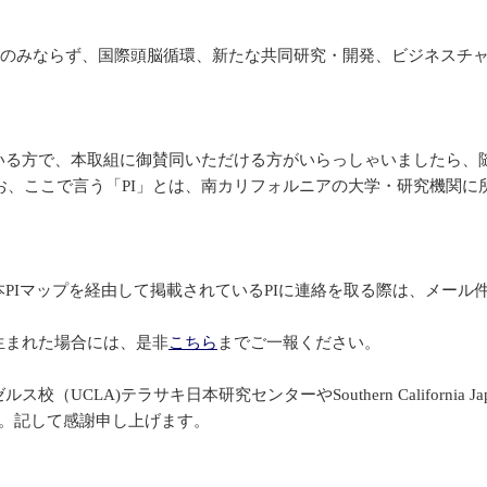
るのみならず、国際頭脳循環、新たな共同研究・開発、ビジネスチ
ている方で、本取組に御賛同いただける方がいらっしゃいましたら、
、ここで言う「PI」とは、南カリフォルニアの大学・研究機関に所
本PIマップを経由して掲載されているPIに連絡を取る際は、メール
生まれた場合には、是非
こちら
までご一報ください。
テラサキ日本研究センターやSouthern California Japanese
した。記して感謝申し上げます。