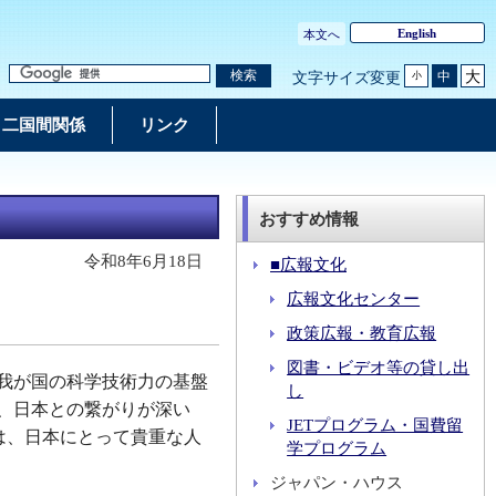
English
本文へ
大
検索
中
文字サイズ変更
小
二国間関係
リンク
おすすめ情報
令和8年6月18日
■広報文化
広報文化センター
政策広報・教育広報
図書・ビデオ等の貸し出
我が国の科学技術力の基盤
し
、日本との繋がりが深い
JETプログラム・国費留
）の皆様は、日本にとって貴重な人
学プログラム
ジャパン・ハウス